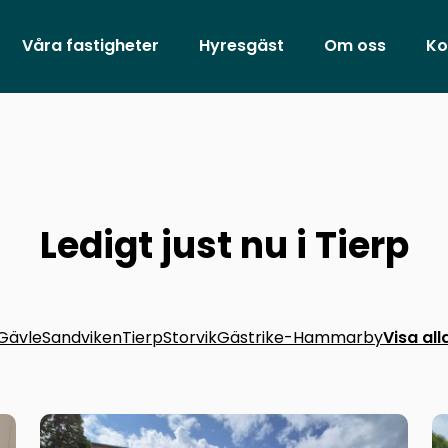
Våra fastigheter
Hyresgäst
Om oss
Ko
Ledigt just nu i Tierp
Gävle
Sandviken
Tierp
Storvik
Gästrike-Hammarby
Visa all