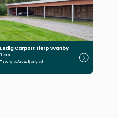
Ledig Carport Tierp Svanby
Tierp
Visa objekt
Typ:
hyres
Area:
Ej angivet