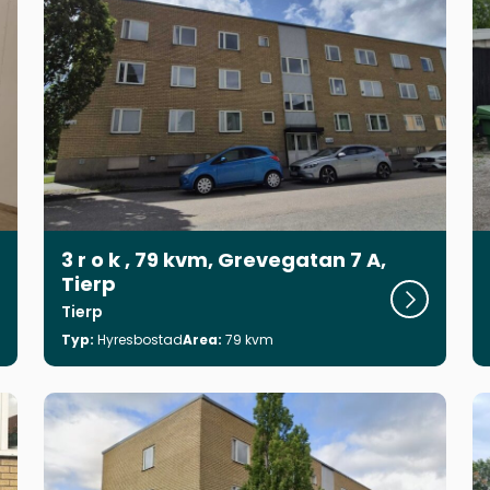
3 r o k , 79 kvm, Grevegatan 7 A,
Tierp
 objekt
Visa objekt
Tierp
Typ:
Hyresbostad
Area:
79 kvm