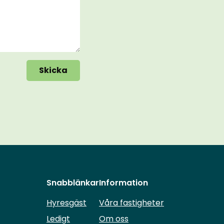
Skicka
Snabblänkar
Information
Hyresgäst
Våra fastigheter
Ledigt
Om oss