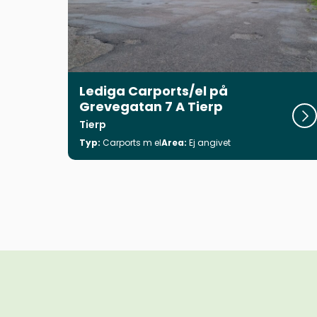
Lediga Carports/el på
Grevegatan 7 A Tierp
Visa
Tierp
Typ:
Carports m el
Area:
Ej angivet