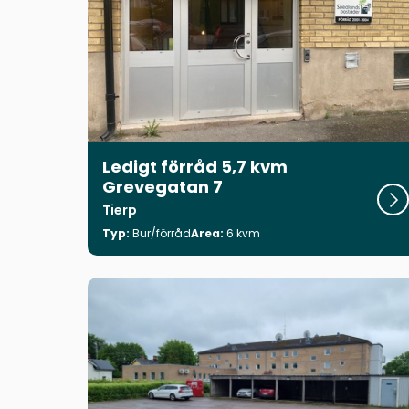
Ledigt förråd 5,7 kvm
Grevegatan 7
Visa
Tierp
Typ:
Bur/förråd
Area:
6 kvm