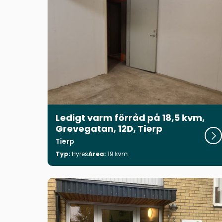
Ledigt varm förråd på 18,5 kvm,
Grevegatan, 12D, Tierp
Visa
Tierp
Typ:
Hyres
Area:
19 kvm