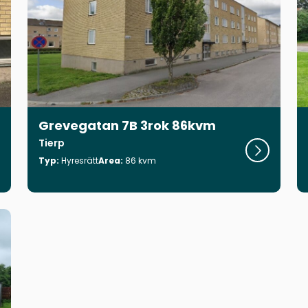
Grevegatan 7B 3rok 86kvm
Tierp
 objekt
Visa objekt
Typ:
Hyresrätt
Area:
86 kvm