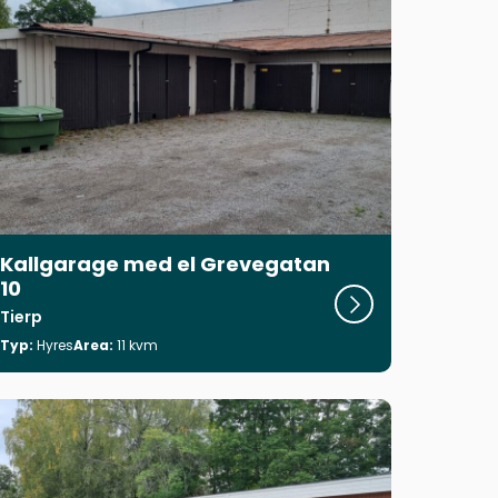
Kallgarage med el Grevegatan
10
Visa objekt
Tierp
Typ:
Hyres
Area:
11 kvm