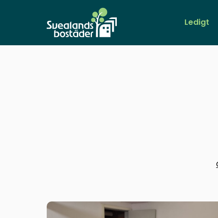
Logo Svealandsbostäder
Ledigt